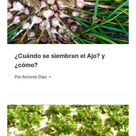
¿Cuándo se siembran el Ajo? y
¿cómo?
Por
25/01/2013
Antonio Diaz