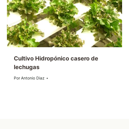
Cultivo Hidropónico casero de
lechugas
Por
26/05/2011
Antonio Diaz