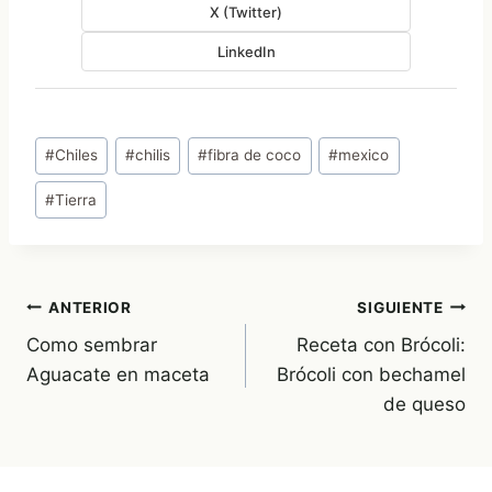
X (Twitter)
LinkedIn
Etiquetas
#
Chiles
#
chilis
#
fibra de coco
#
mexico
de
#
Tierra
la
entrada:
Navegación
ANTERIOR
SIGUIENTE
Como sembrar
Receta con Brócoli:
de
Aguacate en maceta
Brócoli con bechamel
entradas
de queso