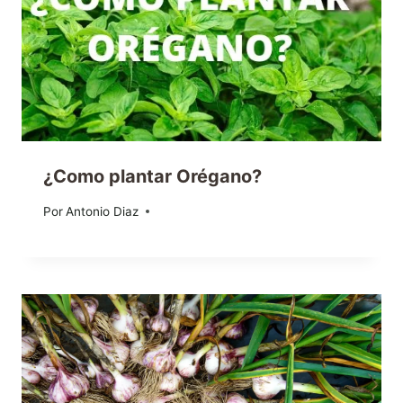
¿Como plantar Orégano?
Por
29/01/2020
Antonio Diaz