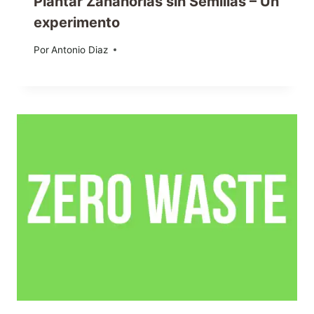
Plantar Zanahorias sin Semillas – Un
experimento
Por
12/02/2014
Antonio Diaz