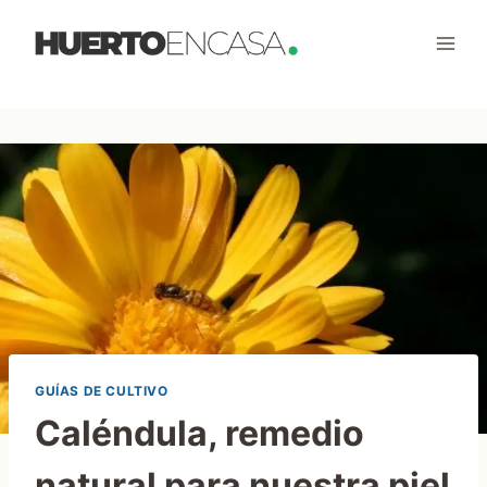
Saltar
al
contenido
GUÍAS DE CULTIVO
Caléndula, remedio
natural para nuestra piel