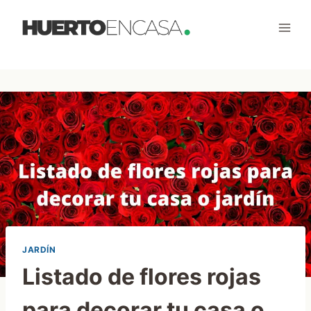
Saltar
al
contenido
JARDÍN
Listado de flores rojas
para decorar tu casa o