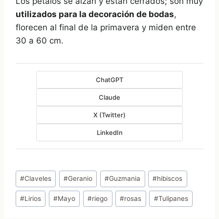
Los pétalos se alzan y están cerrados; son muy
utilizados para la decoración de bodas
,
florecen al final de la primavera y miden entre
30 a 60 cm.
ChatGPT
Claude
X (Twitter)
LinkedIn
Etiquetas
#
Claveles
#
Geranio
#
Guzmania
#
hibiscos
de
#
Lirios
#
Mayo
#
riego
#
rosas
#
Tulipanes
la
entrada: