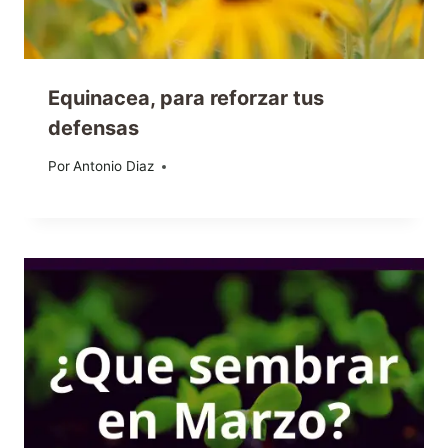
Equinacea, para reforzar tus
defensas
Por
13/03/2020
Antonio Diaz