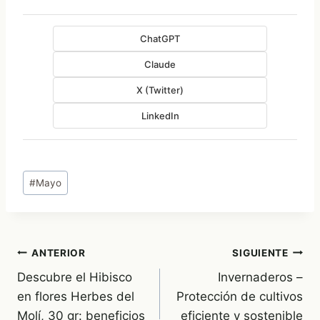
ChatGPT
Claude
X (Twitter)
LinkedIn
Etiquetas
#
Mayo
de
la
entrada:
Navegación
ANTERIOR
SIGUIENTE
Descubre el Hibisco
Invernaderos –
de
en flores Herbes del
Protección de cultivos
entradas
Molí, 30 gr: beneficios
eficiente y sostenible