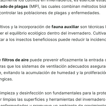
rado de plagas
(MIP), las cuales combinan métodos biol
 controlar las poblaciones de plagas y enfermedades.
ltivos y la incorporación de
fauna auxiliar
son técnicas 
 el equilibrio ecológico dentro del invernadero. Cultiva
tar a los insectos beneficiosos puede reducir la inciden
 y
filtros de aire
puede prevenir eficazmente la entrada 
ras que los sistemas de ventilación adecuados asegur
re, evitando la acumulación de humedad y la proliferaci
ngicas.
limpieza y desinfección son fundamentales para la prot
r limpias las superficies y herramientas del invernadero
e enfermedades y promueve un ambiente de crecimiento