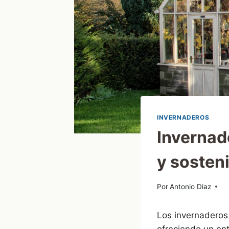
INVERNADEROS
Invernade
y sosten
Por
24/05/2024
Antonio Diaz
Los invernaderos 
ofreciendo un ent