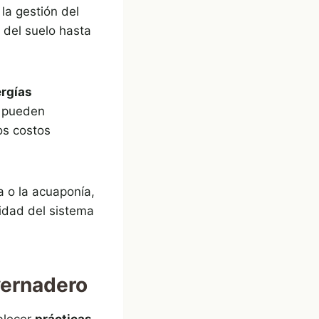
la gestión del
del suelo hasta
ergías
a pueden
os costos
a o la acuaponía,
lidad del sistema
vernadero
blecer
prácticas