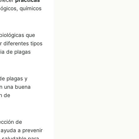
ógicos, químicos
biológicas que
r diferentes tipos
cia de plagas
de plagas y
an una buena
ón de
ección de
 ayuda a prevenir
 saludable para