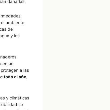
ían dañarlas.
ermedades,
, el ambiente
icas de
 agua y los
rnaderos
o en un
 protegen a las
e todo el año
,
as y climáticas
xibilidad se