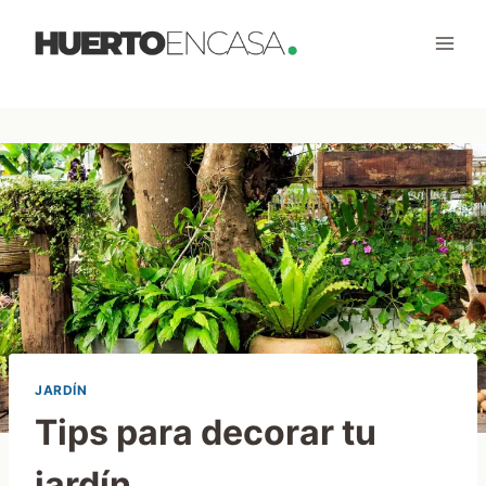
Saltar
al
contenido
JARDÍN
Tips para decorar tu
jardín