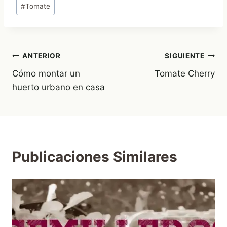
Etiquetas
#
Tomate
de
la
entrada:
Navegación
ANTERIOR
SIGUIENTE
Cómo montar un
Tomate Cherry
de
huerto urbano en casa
entradas
Publicaciones Similares