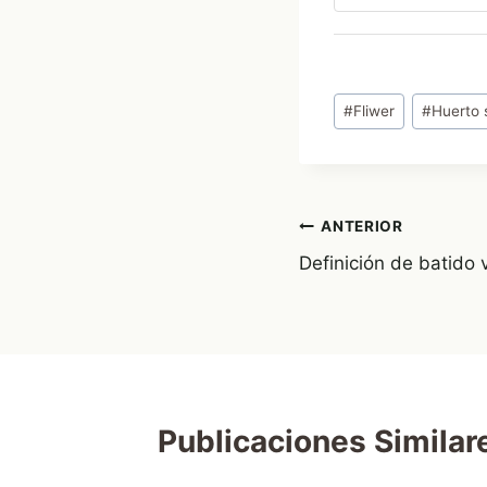
Etiquetas
#
Fliwer
#
Huerto 
de
la
entrada:
Navegación
ANTERIOR
Definición de batido 
de
entradas
Publicaciones Similar