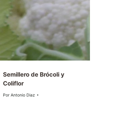
Semillero de Brócoli y
Coliflor
Por
07/08/2013
Antonio Diaz