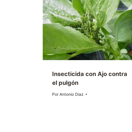
Insecticida con Ajo contra
el pulgón
Por
21/10/2019
Antonio Diaz