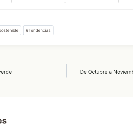
sostenible
#
Tendencias
verde
De Octubre a Noviem
es