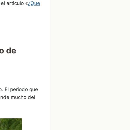
l articulo «
¿Que
ro de
o. El periodo que
pende mucho del