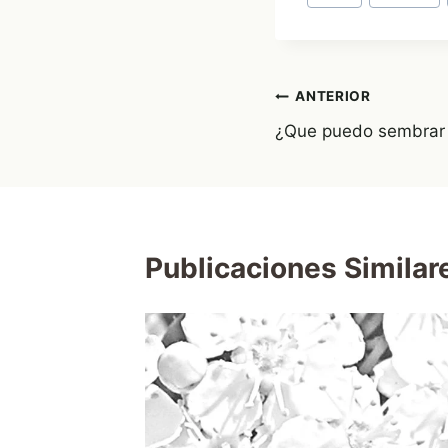
de
la
entrada:
Navegación
ANTERIOR
¿Que puedo sembrar
de
entradas
Publicaciones Similar