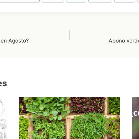
 en Agosto?
Abono verd
es