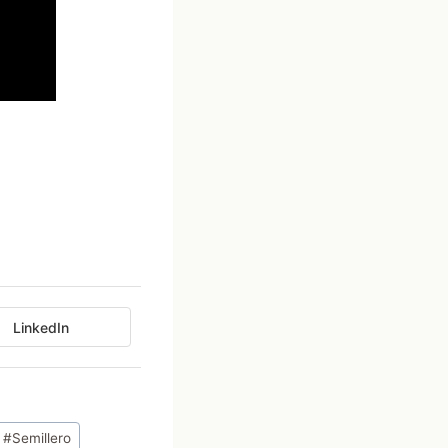
LinkedIn
#
Semillero