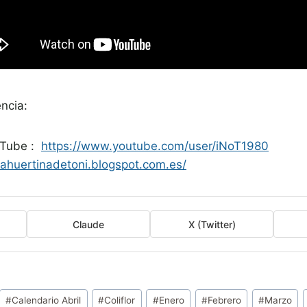
ncia:
uTube :
https://www.youtube.com/user/iNoT1980
/lahuertinadetoni.blogspot.com.es/
Claude
X (Twitter)
#
Calendario Abril
#
Coliflor
#
Enero
#
Febrero
#
Marzo