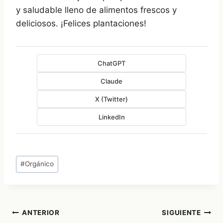
y saludable lleno de alimentos frescos y
deliciosos. ¡Felices plantaciones!
ChatGPT
Claude
X (Twitter)
LinkedIn
Etiquetas
#
Orgánico
de
la
entrada:
Navegación
ANTERIOR
SIGUIENTE