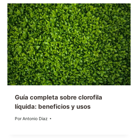
Guía completa sobre clorofila
líquida: beneficios y usos
Por
14/06/2024
Antonio Diaz