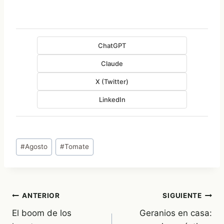
ChatGPT
Claude
X (Twitter)
LinkedIn
Etiquetas
#
Agosto
#
Tomate
de
la
entrada:
Navegación
ANTERIOR
SIGUIENTE
El boom de los
Geranios en casa:
de