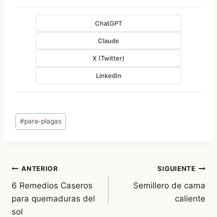
ChatGPT
Claude
X (Twitter)
LinkedIn
Etiquetas
#
para-plagas
de
la
entrada:
Navegación
ANTERIOR
SIGUIENTE
6 Remedios Caseros
Semillero de cama
de
para quemaduras del
caliente
entradas
sol