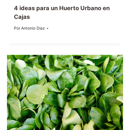
4 ideas para un Huerto Urbano en
Cajas
Por
09/06/2015
Antonio Diaz