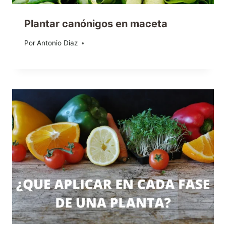
Plantar canónigos en maceta
Por
13/08/2015
Antonio Diaz