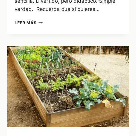
sencilla. Divertido, pero didáctico. Simple
verdad. Recuerda que si quieres…
¿COMO
LEER MÁS
CREAR
UN
SEMILLERO
DE
LECHUGAS?