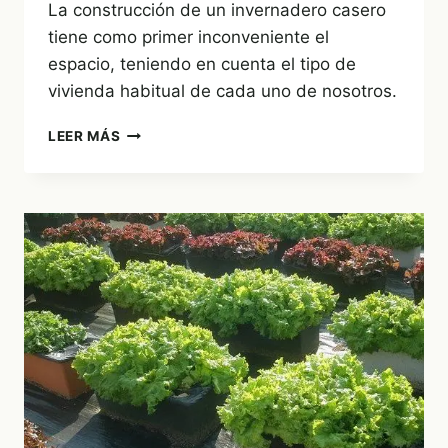
La construcción de un invernadero casero
tiene como primer inconveniente el
espacio, teniendo en cuenta el tipo de
vivienda habitual de cada uno de nosotros.
UN
LEER MÁS
INVERNADERO
CASERO
A
VECES
ES
CUESTIÓN
DE
CREATIVIDAD
Y
NO
DE
ESPACIO