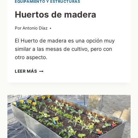
EQUIPAMIENTO Y ESTRUCTURAS
Huertos de madera
Por
30/11/2011
Antonio Diaz
El Huerto de madera es una opción muy
similar a las mesas de cultivo, pero con
otro aspecto.
HUERTOS
LEER MÁS
DE
MADERA