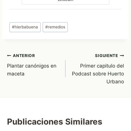
Etiquetas
#
hierbabuena
#
remedios
de
la
entrada:
Navegación
ANTERIOR
SIGUIENTE
Plantar canónigos en
Primer capitulo del
de
maceta
Podcast sobre Huerto
entradas
Urbano
Publicaciones Similares