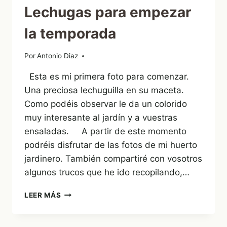
Lechugas para empezar
la temporada
Por
27/04/2010
Antonio Diaz
Esta es mi primera foto para comenzar.
Una preciosa lechuguilla en su maceta.
Como podéis observar le da un colorido
muy interesante al jardín y a vuestras
ensaladas. A partir de este momento
podréis disfrutar de las fotos de mi huerto
jardinero. También compartiré con vosotros
algunos trucos que he ido recopilando,…
LECHUGAS
LEER MÁS
PARA
EMPEZAR
LA