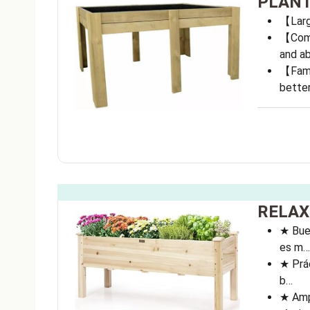
PLANTA
【Large
【Comfo
and a
【Famil
bette
RELAX4
★ Buen
es m…
★ Prác
b…
★ Amp