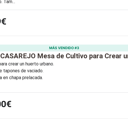
co. Tam…
9€
MÁS VENDIDO #3
CASAREJO Mesa de Cultivo para Crear u
para crear un huerto urbano.
e tapones de vaciado.
a en chapa prelacada.
00€