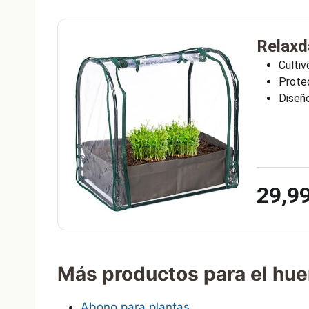
Relaxd
Cultiv
Protec
Diseño
29,9
Más productos para el hue
Abono para plantas