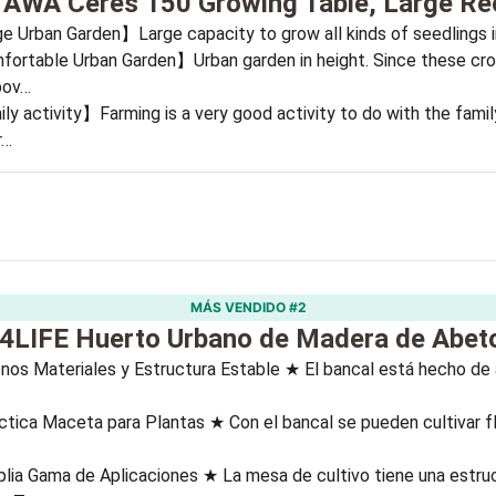
WA Ceres 150 Growing Table, Large Rec
 Urban Garden】Large capacity to grow all kinds of seedlings i
rtable Urban Garden】Urban garden in height. Since these crops
bov…
y activity】Farming is a very good activity to do with the family
r…
MÁS VENDIDO #2
LIFE Huerto Urbano de Madera de Abet
os Materiales y Estructura Estable ★ El bancal está hecho de a
tica Maceta para Plantas ★ Con el bancal se pueden cultivar flor
lia Gama de Aplicaciones ★ La mesa de cultivo tiene una estru