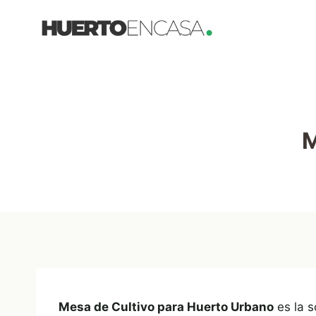
Saltar
al
contenido
M
Mesa de Cultivo para Huerto Urbano
es la s