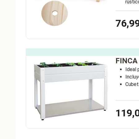
rústi
76,9
FINCA 
Ideal 
Incluy
Cubet
119,