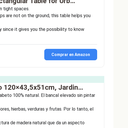
tangular Table for Urb…
n tight spaces.
 are not on the ground, this table helps you
 since it gives you the possibility to know
Comprar en Amazon
o 120×43,5x51cm, Jardin…
beto 100% natural. El bancal elevado sin pintar
es, hierbas, verduras y frutas. Por lo tanto, el
ctura de madera natural que da un aspecto