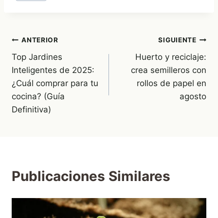
de
la
entrada:
Navegación
ANTERIOR
SIGUIENTE
Top Jardines
Huerto y reciclaje:
de
Inteligentes de 2025:
crea semilleros con
entradas
¿Cuál comprar para tu
rollos de papel en
cocina? (Guía
agosto
Definitiva)
Publicaciones Similares