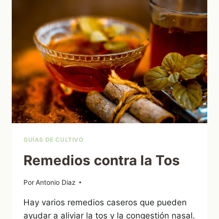
EN
EL
HUERTO
URBANO?
GUÍAS DE CULTIVO
Remedios contra la Tos
Por
07/12/2022
Antonio Diaz
Hay varios remedios caseros que pueden
ayudar a aliviar la tos y la congestión nasal.