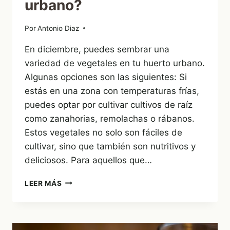
urbano?
Por
12/12/2022
Antonio Diaz
En diciembre, puedes sembrar una
variedad de vegetales en tu huerto urbano.
Algunas opciones son las siguientes: Si
estás en una zona con temperaturas frías,
puedes optar por cultivar cultivos de raíz
como zanahorias, remolachas o rábanos.
Estos vegetales no solo son fáciles de
cultivar, sino que también son nutritivos y
deliciosos. Para aquellos que…
¿QUÉ
LEER MÁS
PUEDO
SEMBRAR
EN
DICIEMBRE