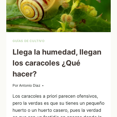
GUÍAS DE CULTIVO
Llega la humedad, llegan
los caracoles ¿Qué
hacer?
Por
17/11/2022
Antonio Diaz
Los caracoles a priori parecen ofensivos,
pero la verdas es que su tienes un pequeño
huerto o un huerto casero, pues la verdad