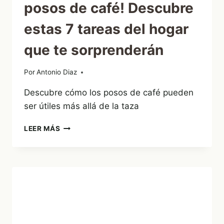
posos de café! Descubre
estas 7 tareas del hogar
que te sorprenderán
Por
16/02/2023
Antonio Diaz
Descubre cómo los posos de café pueden
ser útiles más allá de la taza
¡NO
LEER MÁS
IMAGINAS
TODO
LO
QUE
PUEDES
HACER
CON
LOS
POSOS