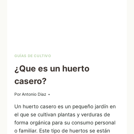
DE
CAFÉ!
DESCUBRE
ESTAS
7
TAREAS
DEL
HOGAR
QUE
GUÍAS DE CULTIVO
TE
¿Que es un huerto
SORPRENDERÁN
casero?
Por
08/02/2023
Antonio Diaz
Un huerto casero es un pequeño jardín en
el que se cultivan plantas y verduras de
forma orgánica para su consumo personal
o familiar. Este tipo de huertos se están