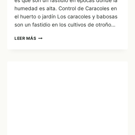
es que son un fastidio en epocas donde la
humedad es alta. Control de Caracoles en
el huerto o jardín Los caracoles y babosas
son un fastidio en los cultivos de otroño…
LLEGA
LEER MÁS
LA
HUMEDAD,
LLEGAN
LOS
CARACOLES
¿QUÉ
HACER?