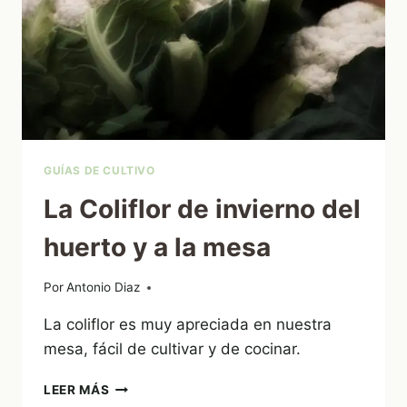
GUÍAS DE CULTIVO
La Coliflor de invierno del
huerto y a la mesa
Por
07/11/2012
Antonio Diaz
La coliflor es muy apreciada en nuestra
mesa, fácil de cultivar y de cocinar.
LA
LEER MÁS
COLIFLOR