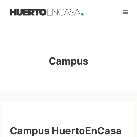
Saltar
al
contenido
Campus
Campus HuertoEnCasa