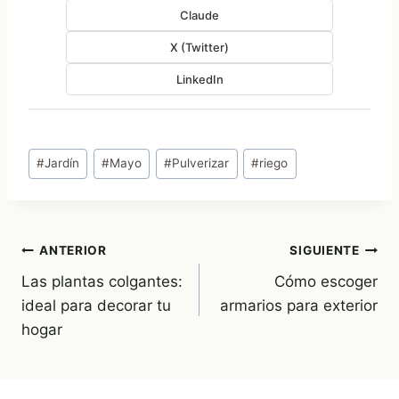
Claude
X (Twitter)
LinkedIn
Etiquetas
#
Jardín
#
Mayo
#
Pulverizar
#
riego
de
la
entrada:
Navegación
ANTERIOR
SIGUIENTE
Las plantas colgantes:
Cómo escoger
de
ideal para decorar tu
armarios para exterior
entradas
hogar